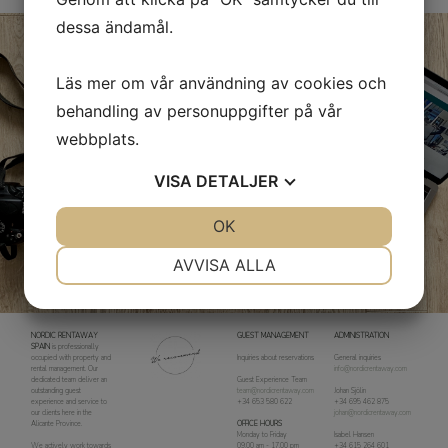
dessa ändamål.
Läs mer om vår användning av cookies och
behandling av personuppgifter på vår
webbplats.
VISA
DETALJER
JA
NEJ
OK
JA
NEJ
NÖDVÄNDIG
INSTÄLLNINGAR
AVVISA ALLA
JA
NEJ
JA
NEJ
MARKNADSFÖRING
STATISTIK
NORDIC RENTAWAY
GUEST MANAGEMENT
ADMINISTRATION
SPAIN
is professionally
occupied with property and
Inquiries about reservations
General inquiries
rental management. Our
info@nordicrentaway.com
dedicated team deliver an
Guest Experience Team
outstanding guest
team@nordicrentaway.com
Johan Sjölin
experience and service to
+34 653 580 622
+34 695 462 875
our clients here in the
johan@nordicrentaway.com
Alicante Province.
OFFICE HOURS
Monday to Friday
Isabel Hansen
​​​​​​​We actively work towards
09.00 am - 17.00 pm
+34 615 264 601